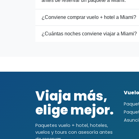
antes de reservar un paquete a Miami.
¿Conviene comprar vuelo + hotel a Miami?
¿Cuántas noches conviene viajar a Miami?
Viaja más,
Vuelo
elige mejor.
Paquet
Paque
Asunc
Paquetes vuelo + hotel, hoteles,
vuelos y tours con asesoría antes
de reservar.