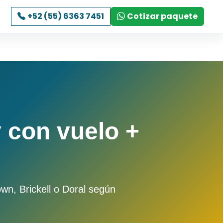
+52 (55) 6363 7451
Cotizar paquete
 con vuelo +
n, Brickell o Doral según