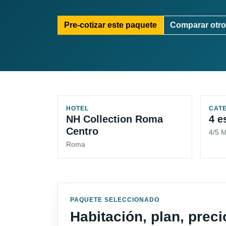
Pre-cotizar este paquete
Comparar otro
HOTEL
CAT
NH Collection Roma
4 e
Centro
4/5 
Roma
PAQUETE SELECCIONADO
Habitación, plan, prec