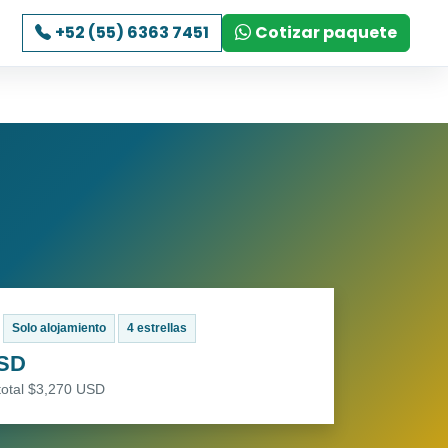
+52 (55) 6363 7451
Cotizar paquete
Solo alojamiento
4 estrellas
USD
total $3,270 USD