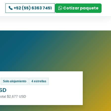
+52 (55) 6363 7451
Cotizar paquete
Solo alojamiento
4 estrellas
USD
total $2,677 USD