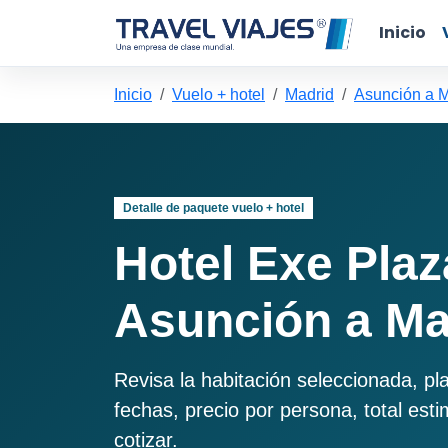
Inicio
Inicio
Vuelo + hotel
Madrid
Asunción a M
Detalle de paquete vuelo + hotel
Hotel Exe Pla
Asunción a Ma
Revisa la habitación seleccionada, pl
fechas, precio por persona, total est
cotizar.