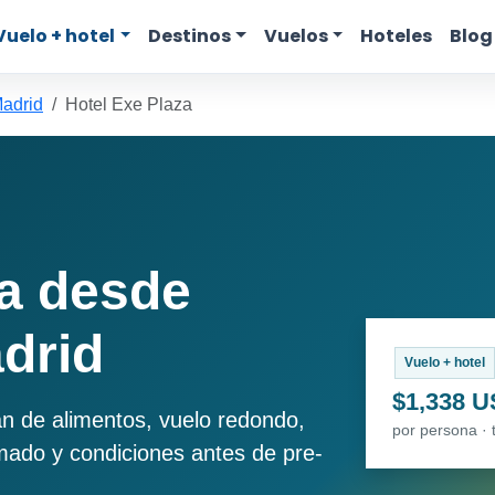
Vuelo + hotel
Destinos
Vuelos
Hoteles
Blog
adrid
Hotel Exe Plaza
za desde
drid
Vuelo + hotel
$1,338 
an de alimentos, vuelo redondo,
por persona · 
imado y condiciones antes de pre-