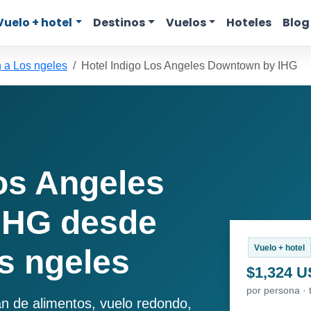
Vuelo + hotel
Destinos
Vuelos
Hoteles
Blog
 a Los ngeles
Hotel Indigo Los Angeles Downtown by IHG
os Angeles
IHG desde
Vuelo + hotel
s ngeles
$1,324 
por persona · 
an de alimentos, vuelo redondo,