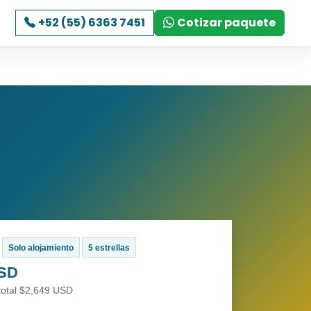
+52 (55) 6363 7451
Cotizar paquete
Solo alojamiento
5 estrellas
USD
total $2,649 USD