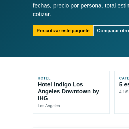
fechas, precio por persona, total est
cotizar.
Pre-cotizar este paquete
Comparar otro
HOTEL
CAT
Hotel Indigo Los
5 e
Angeles Downtown by
4.1/
IHG
Los Angeles