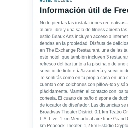
HOTEL INCLUIDO
Información útil de F
No te pierdas las instalaciones recreativas 
al aire libre y una sala de fitness abierta la
estilo Beaux Arts incluyen acceso a internet 
tiendas en la propiedad. Disfruta de delicios
en The Exchange Restaurant, una de las ta
este hotel, que también incluyen 3 restaura
refresco del bar junto a la piscina o de uno
servicio de tintorería/lavandería y servicio 
Te sentirás como en tu propia casa en una 
cuentan con colchones con pillow-top y sá
plácidamente. Mantén el contacto con los tuy
cortesía. El cuarto de baño dispone de ducha
de tocador de diseñador. Las distancias s
Broadway Theater District: 0,1 km Teatro O
L.A. Live: 1 km Mercado al aire libre Gran
km Peacock Theater: 1,2 km Estadio Crypt