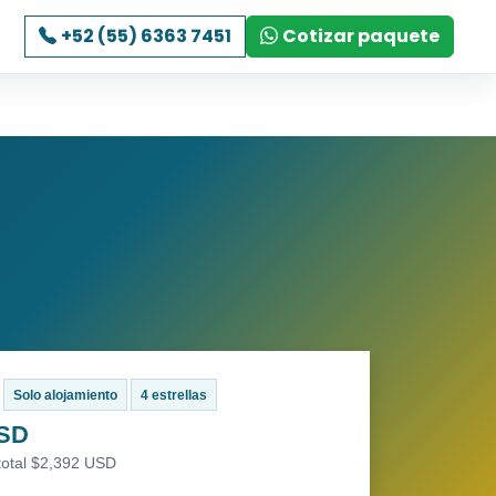
+52 (55) 6363 7451
Cotizar paquete
Solo alojamiento
4 estrellas
USD
total $2,392 USD