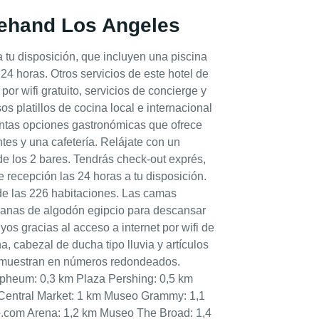
reehand Los Angeles
a tu disposición, que incluyen una piscina
s 24 horas. Otros servicios de este hotel de
por wifi gratuito, servicios de concierge y
os platillos de cocina local e internacional
ntas opciones gastronómicas que ofrece
ntes y una cafetería. Relájate con un
 de los 2 bares. Tendrás check-out exprés,
de recepción las 24 horas a tu disposición.
de las 226 habitaciones. Las camas
banas de algodón egipcio para descansar
os gracias al acceso a internet por wifi de
, cabezal de ducha tipo lluvia y artículos
e muestran en números redondeados.
rpheum: 0,3 km Plaza Pershing: 0,5 km
d Central Market: 1 km Museo Grammy: 1,1
o.com Arena: 1,2 km Museo The Broad: 1,4