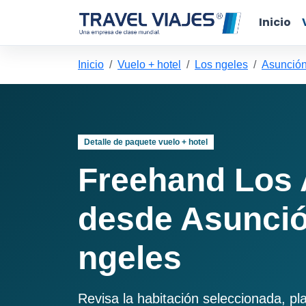
Inicio
Inicio
Vuelo + hotel
Los ngeles
Asunción
Detalle de paquete vuelo + hotel
Freehand Los 
desde Asunció
ngeles
Revisa la habitación seleccionada, pl