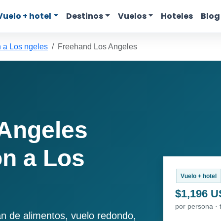
Vuelo + hotel
Destinos
Vuelos
Hoteles
Blog
 a Los ngeles
Freehand Los Angeles
Angeles
n a Los
Vuelo + hotel
$1,196 
por persona · 
an de alimentos, vuelo redondo,