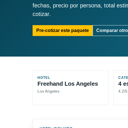
fechas, precio por persona, total est
cotizar.
Pre-cotizar este paquete
Comparar otro
HOTEL
CAT
Freehand Los Angeles
4 e
Los Angeles
4.2/