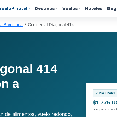
Vuelo + hotel
Destinos
Vuelos
Hoteles
Blog
 a Barcelona
Occidental Diagonal 414
agonal 414
n a
Vuelo + hotel
$1,775 
por persona · 
an de alimentos, vuelo redondo,