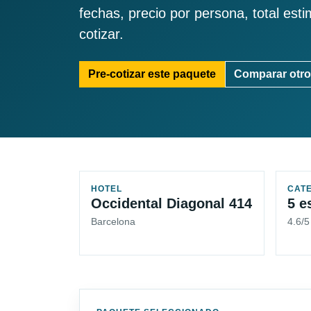
fechas, precio por persona, total est
cotizar.
Pre-cotizar este paquete
Comparar otro
HOTEL
CAT
Occidental Diagonal 414
5 e
Barcelona
4.6/5