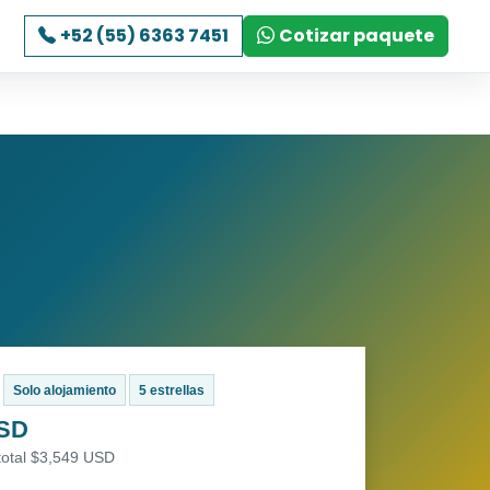
+52 (55) 6363 7451
Cotizar paquete
Solo alojamiento
5 estrellas
USD
total $3,549 USD