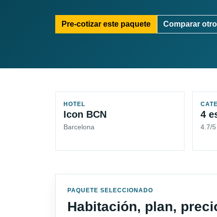
Pre-cotizar este paquete
Comparar otro
HOTEL
CAT
Icon BCN
4 e
Barcelona
4.7/5
PAQUETE SELECCIONADO
Habitación, plan, prec