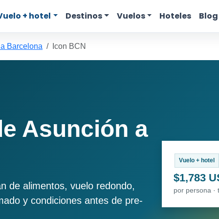
Vuelo + hotel
Destinos
Vuelos
Hoteles
Blog
 a Barcelona
Icon BCN
e Asunción a
Vuelo + hotel
$1,783 
an de alimentos, vuelo redondo,
por persona · 
imado y condiciones antes de pre-