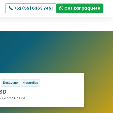
+52 (55) 6363 7451
Cotizar paquete
Desayuno
4 estrellas
USD
total $3,567 USD