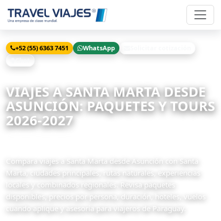
+52 (55) 6363 7451
WhatsApp
Solicitar cotización
Chat
Inicio
Viajes
Santa Marta desde Asunción
VIAJES A SANTA MARTA DESDE
ASUNCIÓN: PAQUETES Y TOURS
2026-2027
3 paquetes disponibles
Compara viajes a Santa Marta desde Asunción con Santa
Marta, ciudades principales, rutas naturales, experiencias
locales y combinados regionales. Revisa paquetes
disponibles, precios por persona, duración, hoteles, vuelos
cuando aplique y asesoría para viajeros de Paraguay.