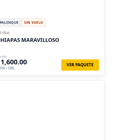
PALENQUE
SIN VUELO
8 días
CHIAPAS MARAVILLOSO
esde
11,600.00
VER PAQUETE
XN / DBL