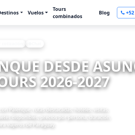
Tours
Destinos
Vuelos
Blog
+52
combinados
r cotización
Chat
ENQUE DESDE ASUN
OURS 2026-2027
n Palenque, rutas destacadas, hoteles, visitas,
uetes disponibles, precios por persona, duración,
ara viajeros de Paraguay.