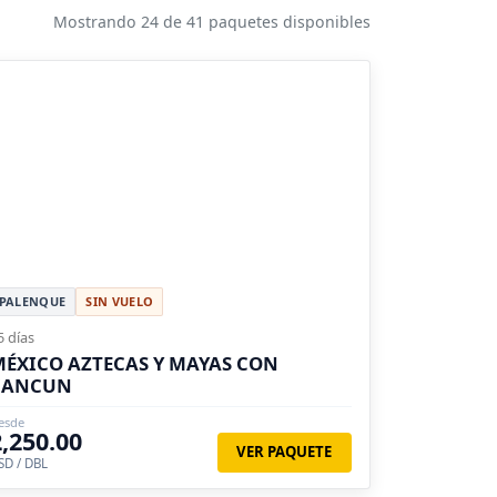
Mostrando 24 de 41 paquetes disponibles
PALENQUE
SIN VUELO
5 días
ÉXICO AZTECAS Y MAYAS CON
CANCUN
esde
2,250.00
VER PAQUETE
SD / DBL