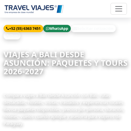
+52 (55) 6363 7451
WhatsApp
Solicitar cotización
Chat
Inicio
Viajes
Bali desde Asunción
VIAJES A BALI DESDE
ASUNCIÓN: PAQUETES Y TOURS
2026-2027
6 paquetes disponibles
Compara viajes a Bali desde Asunción con Bali, rutas
destacadas, hoteles, visitas, traslados y experiencias locales.
Revisa paquetes disponibles, precios por persona, duración,
hoteles, vuelos cuando aplique y asesoría para viajeros de
Paraguay.