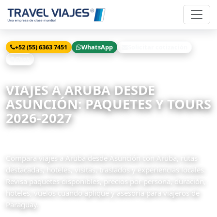
+52 (55) 6363 7451
WhatsApp
Solicitar cotización
Chat
Inicio
Viajes
Aruba desde Asunción
VIAJES A ARUBA DESDE
ASUNCIÓN: PAQUETES Y TOURS
2026-2027
1 paquetes disponibles
Compara viajes a Aruba desde Asunción con Aruba, rutas
destacadas, hoteles, visitas, traslados y experiencias locales.
Revisa paquetes disponibles, precios por persona, duración,
hoteles, vuelos cuando aplique y asesoría para viajeros de
Paraguay.