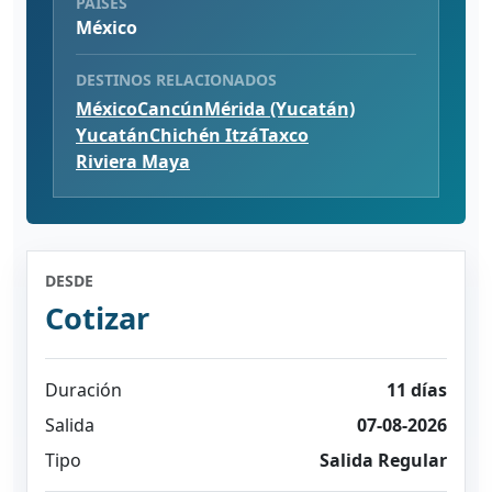
PAÍSES
México
DESTINOS RELACIONADOS
México
Cancún
Mérida (Yucatán)
Yucatán
Chichén Itzá
Taxco
Riviera Maya
DESDE
Cotizar
Duración
11 días
Salida
07-08-2026
Tipo
Salida Regular