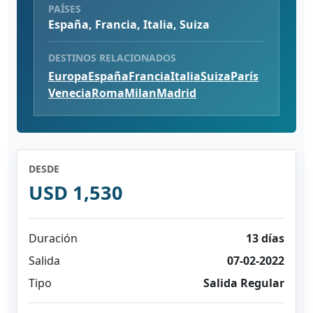
PAÍSES
España, Francia, Italia, Suiza
DESTINOS RELACIONADOS
Europa
España
Francia
Italia
Suiza
París
Venecia
Roma
Milan
Madrid
DESDE
USD 1,530
Duración
13 días
Salida
07-02-2022
Tipo
Salida Regular