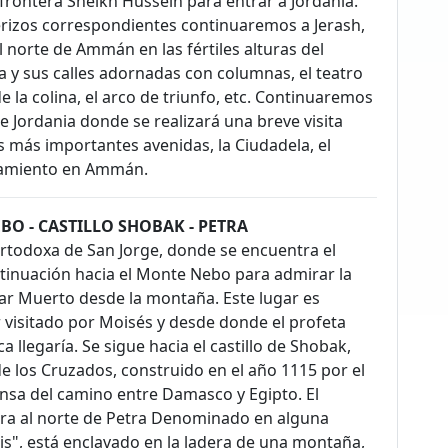
 frontera Sheikh Hussein para entrar a Jordania.
terizos correspondientes continuaremos a Jerash,
l norte de Ammán en las fértiles alturas del
na y sus calles adornadas con columnas, el teatro
e la colina, el arco de triunfo, etc. Continuaremos
e Jordania donde se realizará una breve visita
más importantes avenidas, la Ciudadela, el
ojamiento en Ammán.
BO - CASTILLO SHOBAK - PETRA
 Ortodoxa de San Jorge, donde se encuentra el
tinuación hacia el Monte Nebo para admirar la
Mar Muerto desde la montaña. Este lugar es
visitado por Moisés y desde donde el profeta
a llegaría. Se sigue hacia el castillo de Shobak,
de los Cruzados, construido en el año 1115 por el
nsa del camino entre Damasco y Egipto. El
ora al norte de Petra Denominado en alguna
s", está enclavado en la ladera de una montaña,