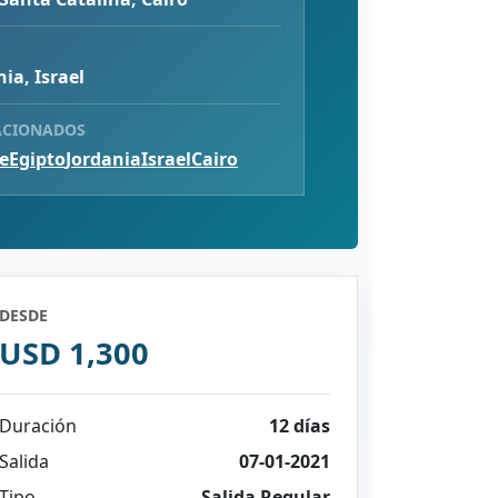
nia, Israel
ACIONADOS
e
Egipto
Jordania
Israel
Cairo
DESDE
USD 1,300
Duración
12 días
Salida
07-01-2021
Tipo
Salida Regular