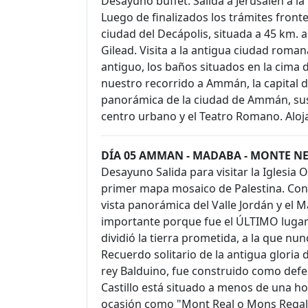
Desayuno buffet. Salida a Jerusalén a la
Luego de finalizados los trámites fron
ciudad del Decápolis, situada a 45 km. a
Gilead. Visita a la antigua ciudad roma
antiguo, los baños situados en la cima d
nuestro recorrido a Ammán, la capital d
panorámica de la ciudad de Ammán, sus 
centro urbano y el Teatro Romano. Al
DÍA 05 AMMAN - MADABA - MONTE NE
Desayuno Salida para visitar la Iglesia
primer mapa mosaico de Palestina. Con
vista panorámica del Valle Jordán y el 
importante porque fue el ÚLTIMO lugar 
dividió la tierra prometida, a la que nunc
Recuerdo solitario de la antigua gloria 
rey Balduino, fue construido como defe
Castillo está situado a menos de una h
ocasión como "Mont Real o Mons Regali