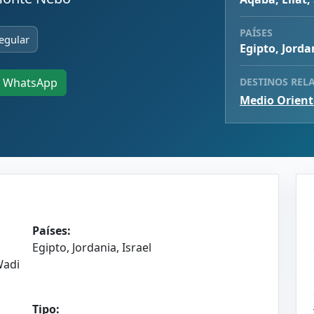
PAÍSES
egular
Egipto, Jorda
DESTINOS REL
WhatsApp
Medio Orient
Países:
Egipto, Jordania, Israel
Wadi
Tipo: