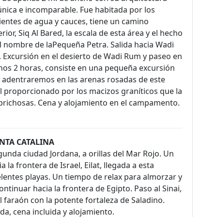
 única e incomparable. Fue habitada por los
entes de agua y cauces, tiene un camino
ior, Siq Al Bared, la escala de esta área y el hecho
 el nombre de laPequeña Petra. Salida hacia Wadi
. Excursión en el desierto de Wadi Rum y paseo en
nos 2 horas, consiste en una pequeña excursión
os adentraremos en las arenas rosadas de este
l proporcionado por los macizos graníticos que la
richosas. Cena y alojamiento en el campamento.
SANTA CATALINA
gunda ciudad Jordana, a orillas del Mar Rojo. Un
 la frontera de Israel, Eilat, llegada a esta
lentes playas. Un tiempo de relax para almorzar y
tinuar hacia la frontera de Egipto. Paso al Sinai,
l faraón con la potente fortaleza de Saladino.
da, cena incluida y alojamiento.