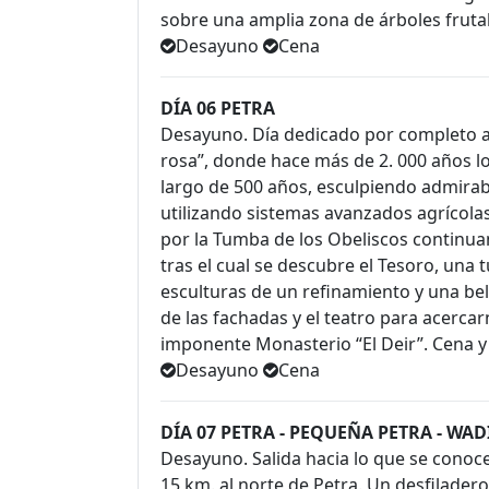
sobre una amplia zona de árboles frutal
Desayuno
Cena
DÍA 06 PETRA
Desayuno. Día dedicado por completo a l
rosa”, donde hace más de 2. 000 años lo
largo de 500 años, esculpiendo admira
utilizando sistemas avanzados agrícola
por la Tumba de los Obeliscos continua
tras el cual se descubre el Tesoro, un
esculturas de un refinamiento y una bel
de las fachadas y el teatro para acercar
imponente Monasterio “El Deir”. Cena y 
Desayuno
Cena
DÍA 07 PETRA - PEQUEÑA PETRA - WA
Desayuno. Salida hacia lo que se conoce
15 km. al norte de Petra. Un desfilader