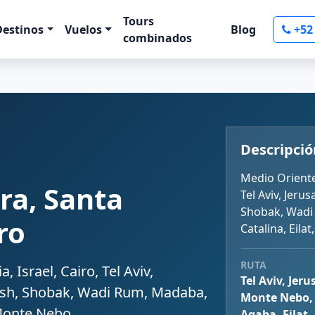
Tours
Destinos
Vuelos
Blog
+52
combinados
Descripció
Medio Oriente,
ra, Santa
Tel Aviv, Jeru
Shobak, Wadi
ro
Catalina, Eila
RUTA
, Israel, Cairo, Tel Aviv,
Tel Aviv, Jer
rash, Shobak, Wadi Rum, Madaba,
Monte Nebo, 
 Monte Nebo
Aqaba, Eilat,