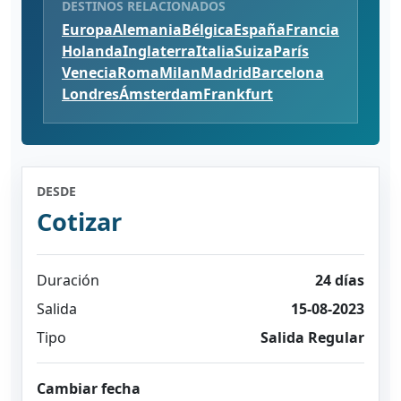
DESTINOS RELACIONADOS
Europa
Alemania
Bélgica
España
Francia
Holanda
Inglaterra
Italia
Suiza
París
Venecia
Roma
Milan
Madrid
Barcelona
Londres
Ámsterdam
Frankfurt
DESDE
Cotizar
Duración
24 días
Salida
15-08-2023
Tipo
Salida Regular
Cambiar fecha