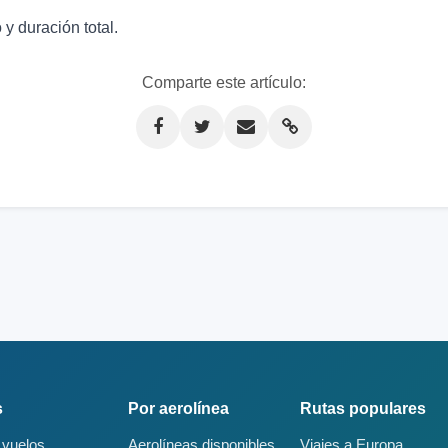
y duración total.
Comparte este artículo:
s
Por aerolínea
Rutas populares
 vuelos
Aerolíneas disponibles
Viajes a Europa